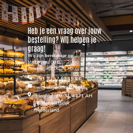
Heb je een vraag over jouw
bestelling? Wij helpen je
graag!
Wij zijn bereikbaar op:
Ma t/m vrij: 08:00 – 20:00
Zaterdag: 08:00 – 17:00
+31 (6) 57 63 15 94
winkel@pdekoster.nl
Hoofdstraat 37, 4471 AH
Wolphaartsdijk
Nederland