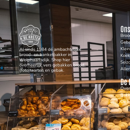
Ons
Broo
Geb
Klei
Al sinds 1984 dé ambachtelijke
brood- en banketbakker in
Koek
Wolphaartsdijk. Shop hier
Seiz
overheerlijk vers gebakken brood,
Alle
(foto)taarten en gebak.
De 
Over
Bakk
De b