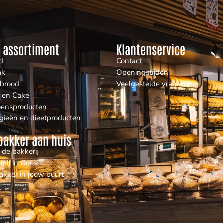
 assortiment
Klantenservice
d
Contact
ak
Openingstijden
nbrood
Veelgestelde vragen
 en Cake
oensproducten
rgieën en dieetproducten
bakker aan huis
 de bakkerij
erij in Goes
akker in jouw buurt