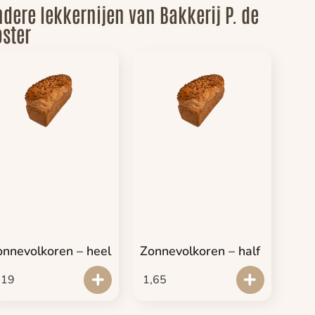
dere lekkernijen van Bakkerij P. de
ster
onnevolkoren – heel
Zonnevolkoren – half
,19
1,65