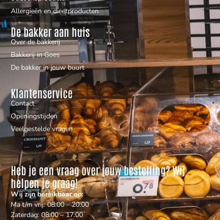
Allergieën en dieetproducten
De bakker aan huis
Over de bakkerij
Bakkerij in Goes
De bakker in jouw buurt
Klantenservice
Contact
Openingstijden
Veelgestelde vragen
Heb je een vraag over jouw bestelling? Wij
helpen je graag!
Wij zijn bereikbaar op:
Ma t/m vrij: 08:00 – 20:00
Zaterdag: 08:00 – 17:00