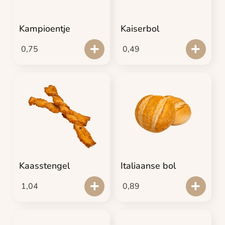
Kampioentje
Kaiserbol
0,75
0,49
Kaasstengel
Italiaanse bol
1,04
0,89