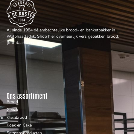
Al sinds 1984 dé ambachtelijke brood- en banketbakker in
Wolphaartsdijk. Shop hier overheerlijk vers gebakken brood,
(foto)taarten en gebak.
Ons assortiment
Brood
Gebak
Kleinbrood
Koek en Cake
Seizoensproducten