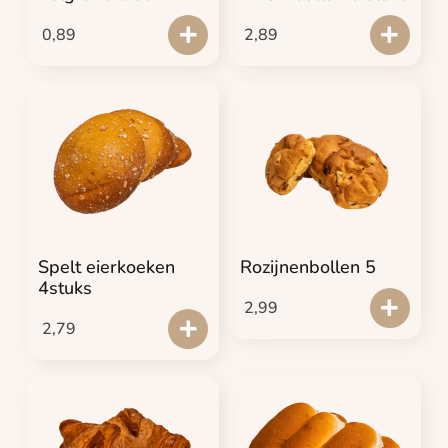
0,89
2,89
Spelt eierkoeken
Rozijnenbollen 5
4stuks
2,99
2,79