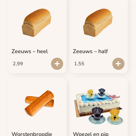
Zeeuws – heel
Zeeuws – half
2,99
1,55
Worstenbroodje
Woezel en pip