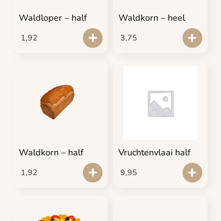
Waldloper – half
Waldkorn – heel
1,92
3,75
Waldkorn – half
Vruchtenvlaai half
1,92
9,95