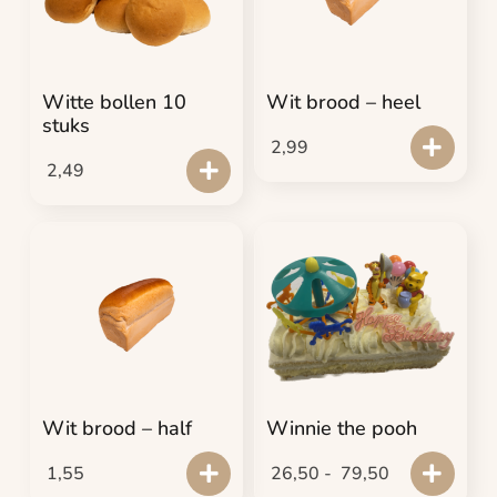
Witte bollen 10
Wit brood – heel
stuks
2,99
2,49
Wit brood – half
Winnie the pooh
1,55
26,50
-
79,50