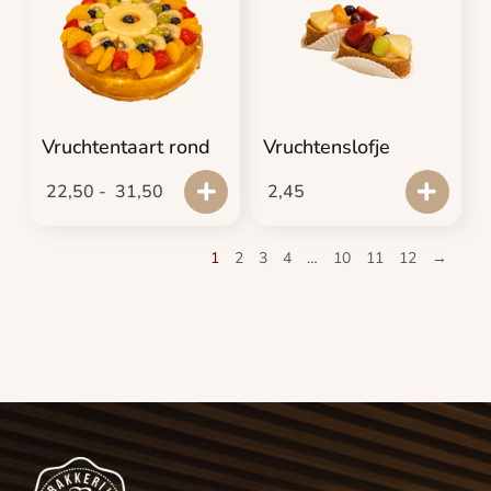
Vruchtentaart rond
Vruchtenslofje
22,50
-
31,50
2,45
1
2
3
4
…
10
11
12
→