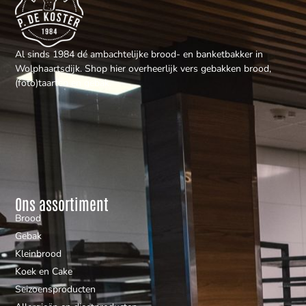
Al sinds 1984 dé ambachtelijke brood- en banketbakker in
Wolphaartsdijk. Shop hier overheerlijk vers gebakken brood,
(foto)taarten en gebak.
Ons assortiment
Brood
Gebak
Kleinbrood
Koek en Cake
Seizoensproducten