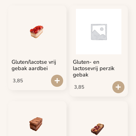
Gluten/lacotse vrij
Gluten- en
gebak aardbei
lactosevrij perzik
gebak
3,85
3,85