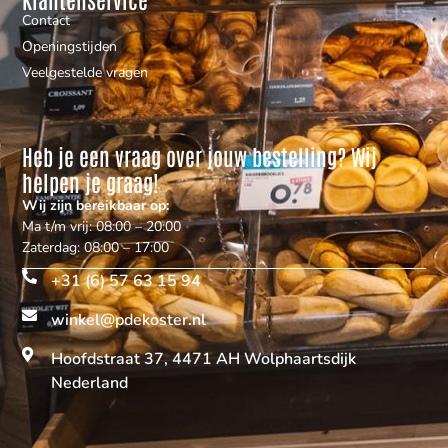
Contact
Openingstijden
Veelgestelde vragen
Heb je een vraag over jouw bestelling? Wij
helpen je graag!
Wij zijn bereikbaar op:
Ma t/m vrij: 08:00 – 20:00
Zaterdag: 08:00 – 17:00
+31 (6) 57 63 15 94
winkel@pdekoster.nl
Hoofdstraat 37, 4471 AH Wolphaartsdijk
Nederland