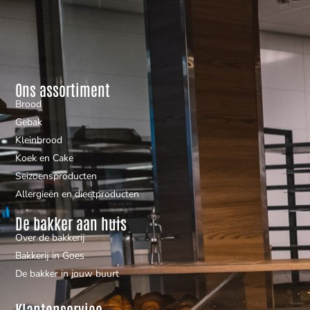
Ons assortiment
Brood
Gebak
Kleinbrood
Koek en Cake
Seizoensproducten
Allergieën en dieetproducten
De bakker aan huis
Over de bakkerij
Bakkerij in Goes
De bakker in jouw buurt
Klantenservice