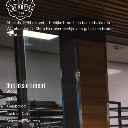
Al sinds 1984 dé ambachtelijke brood- en banketbakker in
Wolphaartsdijk. Shop hier overheerlijk vers gebakken brood,
(foto)taarten en gebak.
Ons assortiment
Brood
Gebak
Kleinbrood
Koek en Cake
Seizoensproducten