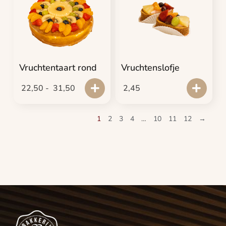
Vruchtentaart rond
Vruchtenslofje
22,50
-
31,50
2,45
1
2
3
4
…
10
11
12
→