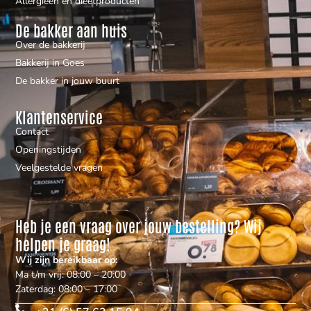
Allergieën en dieetproducten
De bakker aan huis
Over de bakkerij
Bakkerij in Goes
De bakker in jouw buurt
Klantenservice
Contact
Openingstijden
Veelgestelde vragen
Heb je een vraag over jouw bestelling? Wij
helpen je graag!
Wij zijn bereikbaar op:
Ma t/m vrij: 08:00 – 20:00
Zaterdag: 08:00 – 17:00