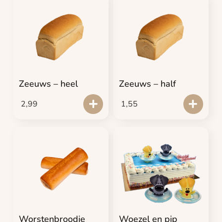
Zeeuws – heel
Zeeuws – half
2,99
1,55
Worstenbroodje
Woezel en pip