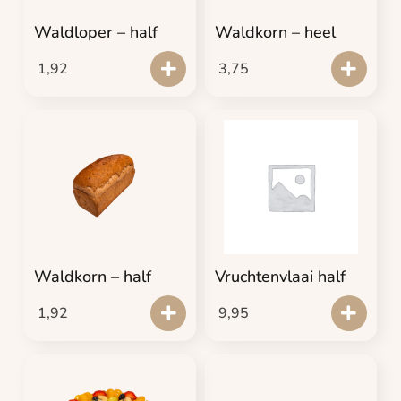
Waldloper – half
Waldkorn – heel
1,92
3,75
Waldkorn – half
Vruchtenvlaai half
1,92
9,95