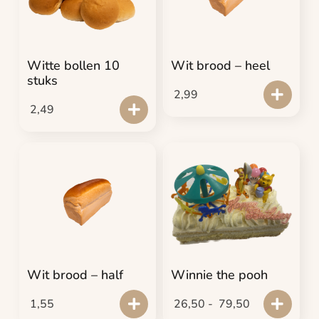
Witte bollen 10
Wit brood – heel
stuks
2,99
2,49
Wit brood – half
Winnie the pooh
1,55
26,50
-
79,50