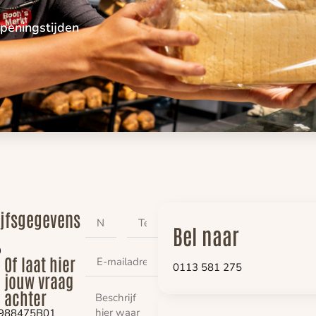
peningstijden
ijfsgegevens
Bel naar
9
Of laat hier
0113 581 275
jouw vraag
achter
988475B01