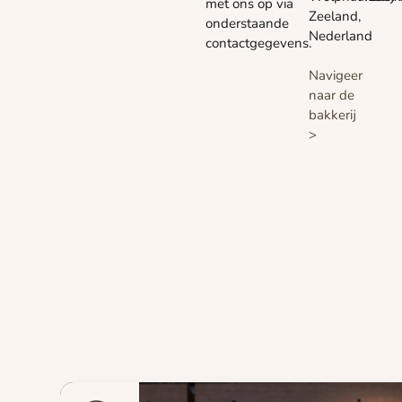
met ons op via
Zeeland,
onderstaande
Nederland
contactgegevens.
Navigeer
naar de
bakkerij
>