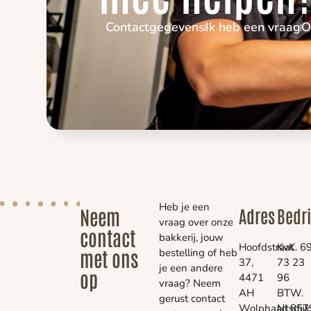
Contactgegevens
Ik heb een vraag
O
Heb je een
Neem
Adres
Bedr
vraag over onze
contact
bakkerij, jouw
Hoofdstraat
KvK. 6
met ons
bestelling of heb
37,
73 23
je een andere
op
4471
96
vraag? Neem
AH
BTW.
gerust contact
Wolphaartsdijk
NL857