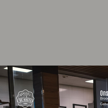
Ons
Broo
Geb