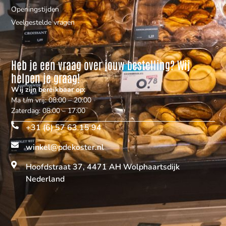
Openingstijden
Veelgestelde vragen
Heb je een vraag over jouw bestelling? Wij
helpen je graag!
Wij zijn bereikbaar op:
Ma t/m vrij: 08:00 – 20:00
Zaterdag: 08:00 – 17:00
+31 (6) 57 63 15 94
winkel@pdekoster.nl
Hoofdstraat 37, 4471 AH Wolphaartsdijk
Nederland