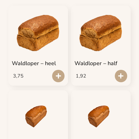
Waldloper – heel
Waldloper – half
3,75
1,92