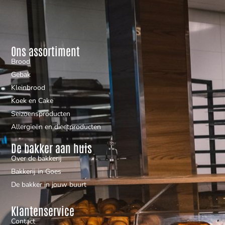
Ons assortiment
Brood
Gebak
Kleinbrood
Koek en Cake
Seizoensproducten
Allergieën en dieetproducten
De bakker aan huis
Over de bakkerij
Bakkerij in Goes
De bakker in jouw buurt
Klantenservice
Contact