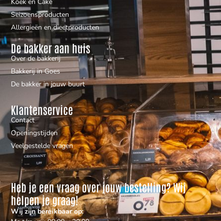
Koek en Cake
Seizoensproducten
Allergieën en dieetproducten
De bakker aan huis
Over de bakkerij
Bakkerij in Goes
De bakker in jouw buurt
Klantenservice
Contact
Openingstijden
Veelgestelde vragen
Heb je een vraag over jouw bestelling? Wij
helpen je graag!
Wij zijn bereikbaar op: