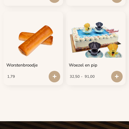
Worstenbroodje
Woezel en pip
1,79
32,50
-
91,00