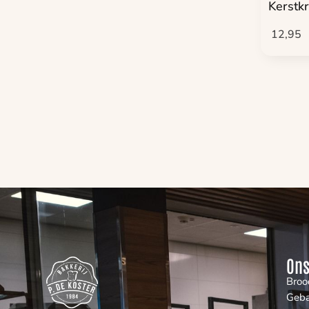
Kerstk
12,95
Ons
Broo
Geb