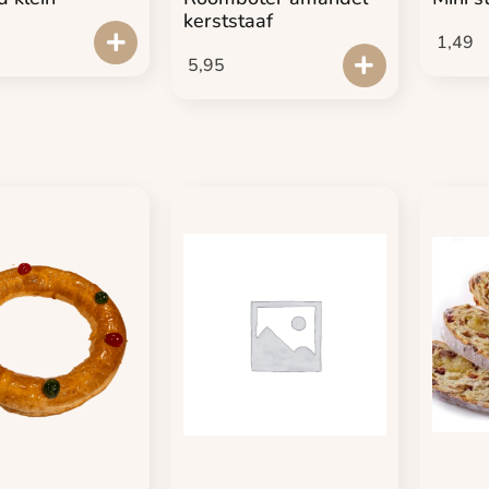
kerststaaf
1,49
5,95