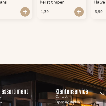
rans
Kerst timpen
Halve 
1,39
6,99
 assortiment
Klantenservice
d
Contact
ak
Openingstijden