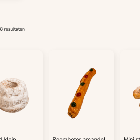
 8 resultaten
d klein
Roomboter amandel
Mini st