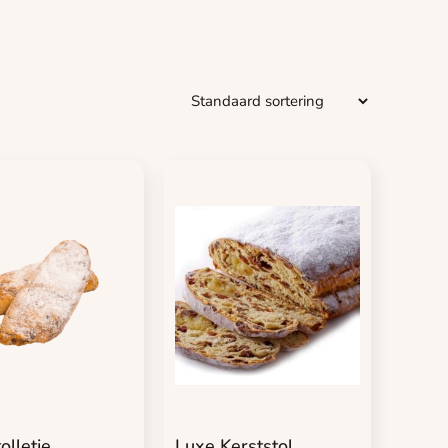
olletje
Luxe Kerststol