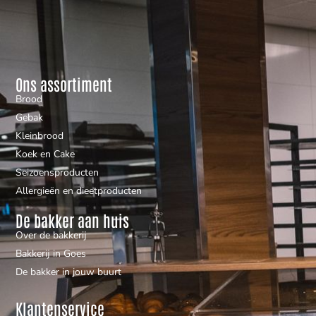
Ons assortiment
Brood
Gebak
Kleinbrood
Koek en Cake
Seizoensproducten
Allergieën en dieetproducten
De bakker aan huis
Over de bakkerij
Bakkerij in Goes
De bakker in jouw buurt
Klantenservice