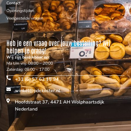
Contact
Openingstijden
Veelgestelde vragen
Heb je een vraag over jouw bestelling? Wij
helpen je graag!
Wij zijn bereikbaar op:
Ma t/m vrij: 08:00 – 20:00
Zaterdag: 08:00 – 17:00
+31 (6) 57 63 15 94
winkel@pdekoster.nl
Hoofdstraat 37, 4471 AH Wolphaartsdijk
Nederland