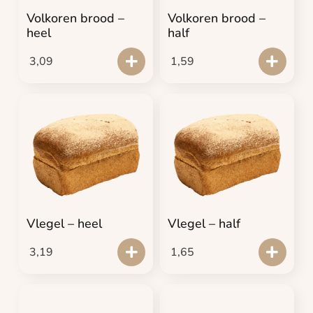
Volkoren brood –
Volkoren brood –
heel
half
3,09
1,59
Vlegel – heel
Vlegel – half
3,19
1,65