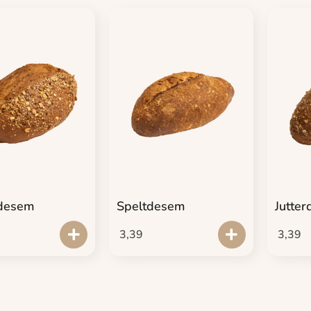
ndesem
Speltdesem
Jutte
3,39
3,39