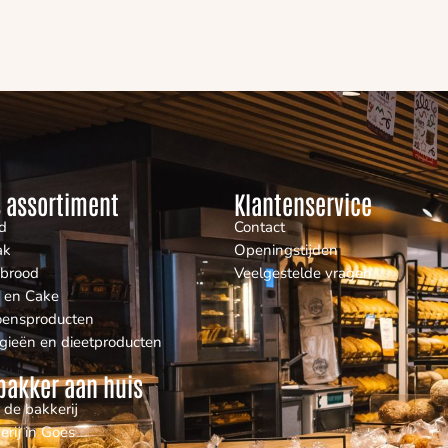
 assortiment
Klantenservice
d
Contact
ak
Openingstijden
nbrood
Veelgestelde vragen
 en Cake
oensproducten
rgieën en dieetproducten
bakker aan huis
 de bakkerij
erij in Goes