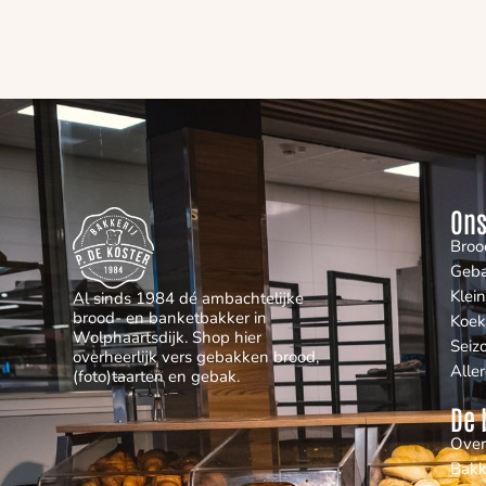
Ons
Broo
Geb
Klei
Al sinds 1984 dé ambachtelijke
brood- en banketbakker in
Koek
Wolphaartsdijk. Shop hier
Seiz
overheerlijk vers gebakken brood,
Alle
(foto)taarten en gebak.
De 
Over
Bakk