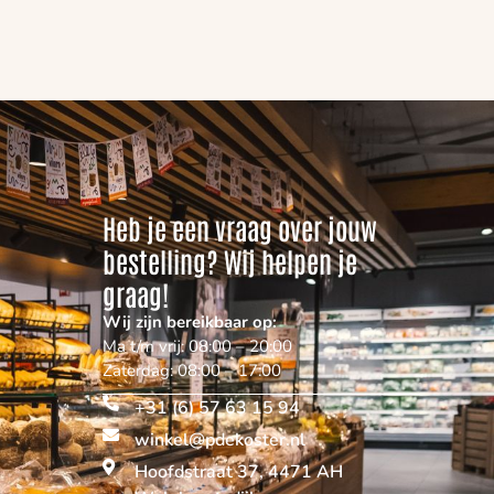
Heb je een vraag over jouw
bestelling? Wij helpen je
graag!
Wij zijn bereikbaar op:
Ma t/m vrij: 08:00 – 20:00
Zaterdag: 08:00 – 17:00
+31 (6) 57 63 15 94
winkel@pdekoster.nl
Hoofdstraat 37, 4471 AH