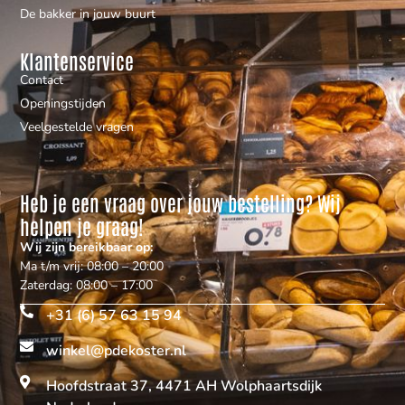
De bakker in jouw buurt
Klantenservice
Contact
Openingstijden
Veelgestelde vragen
Heb je een vraag over jouw bestelling? Wij
helpen je graag!
Wij zijn bereikbaar op:
Ma t/m vrij: 08:00 – 20:00
Zaterdag: 08:00 – 17:00
+31 (6) 57 63 15 94
winkel@pdekoster.nl
Hoofdstraat 37, 4471 AH Wolphaartsdijk