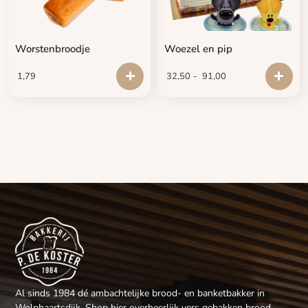
Worstenbroodje
Woezel en pip
1,79
32,50
-
91,00
Al sinds 1984 dé ambachtelijke brood- en banketbakker in
Wolphaartsdijk. Shop hier overheerlijk vers gebakken brood,