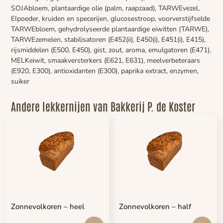
SOJAbloem, plantaardige olie (palm, raapzaad), TARWEvezel,
EIpoeder, kruiden en specerijen, glucosestroop, voorverstijfselde
TARWEbloem, gehydrolyseerde plantaardige eiwitten (TARWE),
TARWEzemelen, stabilisatoren (E452(ii), E450(i), E451(i), E415),
rijsmiddelen (E500, E450), gist, zout, aroma, emulgatoren (E471),
MELKeiwit, smaakversterkers (E621, E631), meelverbeteraars
(E920, E300), antioxidanten (E300), paprika extract, enzymen,
suiker
Andere lekkernijen van Bakkerij P. de Koster
Zonnevolkoren – heel
Zonnevolkoren – half