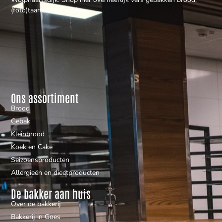
(foto)taarten en gebak.
Ons assortiment
Brood
Gebak
Kleinbrood
Koek en Cake
Seizoensproducten
Allergieën en dieetproducten
De bakker aan huis
Over de bakkerij
Bakkerij in Goes