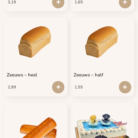
3,19
1,65
Zeeuws – heel
Zeeuws – half
2,99
1,55