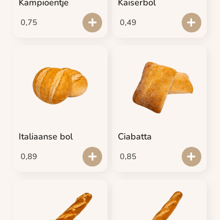
Kampioentje
Kaiserbol
0,75
0,49
Italiaanse bol
Ciabatta
0,89
0,85