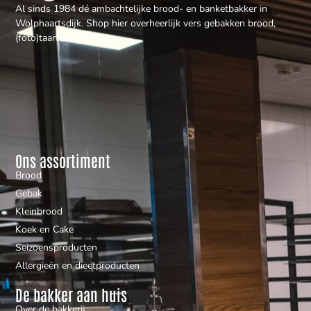
Al sinds 1984 dé ambachtelijke brood- en banketbakker in
Wolphaartsdijk. Shop hier overheerlijk vers gebakken brood,
(foto)taarten en gebak.
Ons assortiment
Brood
Gebak
Kleinbrood
Koek en Cake
Seizoensproducten
Allergieën en dieetproducten
De bakker aan huis
Over de bakkerij