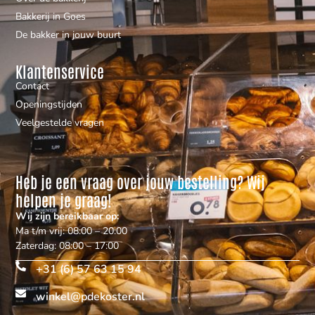
Bakkerij in Goes
De bakker in jouw buurt
Klantenservice
Contact
Openingstijden
Veelgestelde vragen
Heb je een vraag over jouw bestelling? Wij
helpen je graag!
Wij zijn bereikbaar op:
Ma t/m vrij: 08:00 – 20:00
Zaterdag: 08:00 – 17:00
+31 (6) 57 63 15 94
winkel@pdekoster.nl