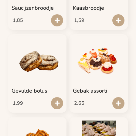
Saucijzenbroodje
Kaasbroodje
1,85
1,59
Gevulde bolus
Gebak assorti
1,99
2,65