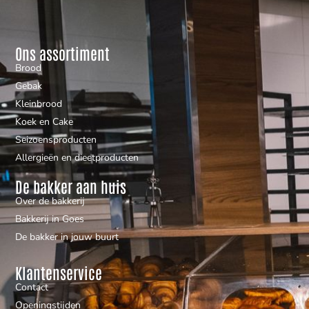
Ons assortiment
Brood
Gebak
Kleinbrood
Koek en Cake
Seizoensproducten
Allergieën en dieetproducten
De bakker aan huis
Over de bakkerij
Bakkerij in Goes
De bakker in jouw buurt
Klantenservice
Contact
Openingstijden