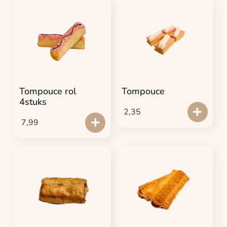
Tompouce rol
Tompouce
4stuks
2,35
7,99