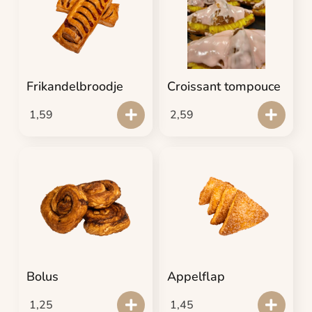
Frikandelbroodje
Croissant tompouce
1,59
2,59
Bolus
Appelflap
1,25
1,45