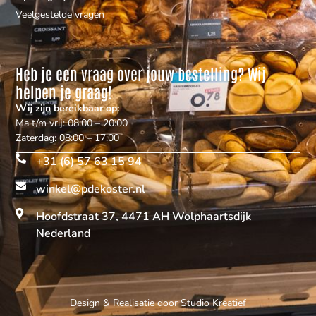
Veelgestelde vragen
Heb je een vraag over jouw bestelling? Wij
helpen je graag!
Wij zijn bereikbaar op:
Ma t/m vrij: 08:00 – 20:00
Zaterdag: 08:00 – 17:00
+31 (6) 57 63 15 94
winkel@pdekoster.nl
Hoofdstraat 37, 4471 AH Wolphaartsdijk
Nederland
Design & Realisatie door
Studio Kreatief