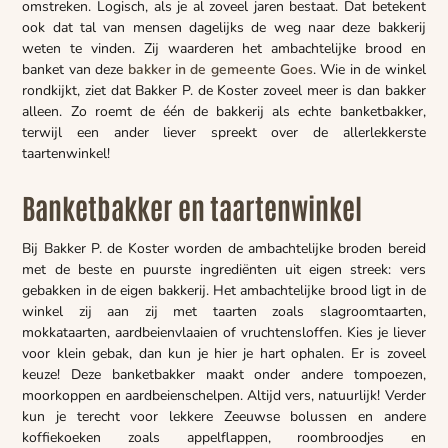
omstreken. Logisch, als je al zoveel jaren bestaat. Dat betekent
ook dat tal van mensen dagelijks de weg naar deze bakkerij
weten te vinden. Zij waarderen het ambachtelijke brood en
banket van deze
bakker in de gemeente Goes
. Wie in de winkel
rondkijkt, ziet dat Bakker P. de Koster zoveel meer is dan bakker
alleen. Zo roemt de één de bakkerij als echte banketbakker,
terwijl een ander liever spreekt over de allerlekkerste
taartenwinkel!
Banketbakker en taartenwinkel
Bij Bakker P. de Koster worden de ambachtelijke broden bereid
met de beste en puurste ingrediënten uit eigen streek: vers
gebakken in de eigen bakkerij. Het ambachtelijke brood ligt in de
winkel zij aan zij met taarten zoals slagroomtaarten,
mokkataarten, aardbeienvlaaien of vruchtensloffen. Kies je liever
voor klein gebak, dan kun je hier je hart ophalen. Er is zoveel
keuze! Deze banketbakker maakt onder andere tompoezen,
moorkoppen en aardbeienschelpen. Altijd vers, natuurlijk! Verder
kun je terecht voor lekkere Zeeuwse bolussen en andere
koffiekoeken zoals appelflappen, roombroodjes en