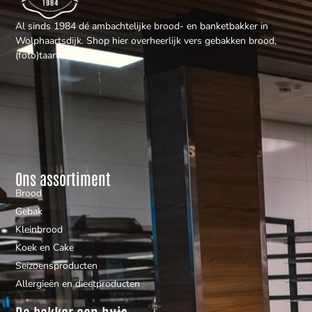
Al sinds 1984 dé ambachtelijke brood- en banketbakker in
Wolphaartsdijk. Shop hier overheerlijk vers gebakken brood,
(foto)taarten en gebak.
Ons assortiment
Brood
Gebak
Kleinbrood
Koek en Cake
Seizoensproducten
Allergieën en dieetproducten