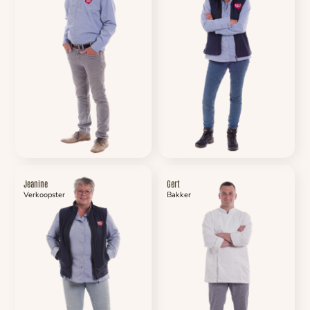
Jeanine
Gert
Verkoopster
Bakker