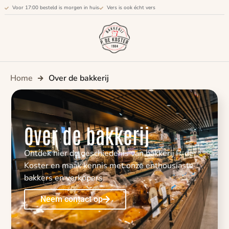
Voor 17:00 besteld is morgen in huis
Vers is ook écht vers
Home
Over de bakkerij
Over de bakkerij
Ontdek hier de geschiedenis van bakkerij P. de
Koster en maak kennis met onze enthousiaste
bakkers en verkopers.
Neem contact op