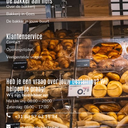
De bakker aan huis
Over de bakkerij
Bakkerij in Goes
De bakker in jouw buurt
Klantenservice
Contact
Openingstijden
Veelgestelde vragen
Heb je een vraag over jouw bestelling? Wij
helpen je graag!
Wij zijn bereikbaar op:
Ma t/m vrij: 08:00 – 20:00
Zaterdag: 08:00 – 17:00
+31 (6) 57 63 15 94
winkel@pdekoster.nl