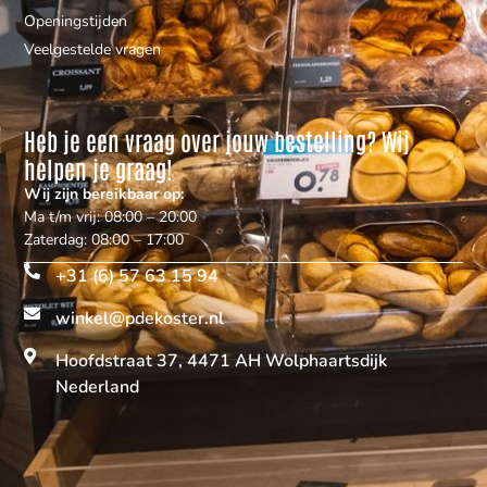
Openingstijden
Veelgestelde vragen
Heb je een vraag over jouw bestelling? Wij
helpen je graag!
Wij zijn bereikbaar op:
Ma t/m vrij: 08:00 – 20:00
Zaterdag: 08:00 – 17:00
+31 (6) 57 63 15 94
winkel@pdekoster.nl
Hoofdstraat 37, 4471 AH Wolphaartsdijk
Nederland