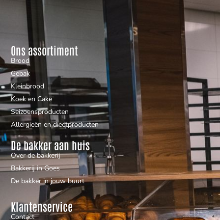
Ons assortiment
Brood
Gebak
Kleinbrood
Koek en Cake
Seizoensproducten
Allergieën en dieetproducten
De bakker aan huis
Over de bakkerij
Bakkerij in Goes
De bakker in jouw buurt
Klantenservice
Contact