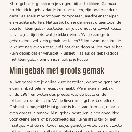
Klein gebak is gebak om je vingers bij af te likken. Ga maar
na. Het klein gebak dat je kunt bestellen, zijn onder andere
gebakjes zoals moorkoppen, tompoezen, aardbeienschelpen
en vruchtensloffen. Natuurlijk kun je de meest uiteenlopende
soorten klein gebak bestellen. En juist omdat er zoveel keuze
is, vind je altijd iets wat je lekker vindt. Wil je een grote
gebaksdoos vol klein gebak bestellen? Slim, want dan kun je
je keuze nog even uitstellen! Laat deze doos vullen met al het
klein gebak dat er verleidelijk uitziet. Pas als de gebaksdoos
met klein gebak binnen is, maak je je keuze!
Mini gebak met groots gemak
Al het gebak dat je online kunt bestellen, wordt volgens ons
eigen ambachtelijke recept gemaakt. We maken al gebak
sinds 1984 en weten dus precies wat de beste en de
lekkerste recepten zijn. Wil je liever mini gebak bestellen?
Ook dat is mogelijk! Mini gebak is klein van formaat, maar is
even groots in smaak! Mini gebak bestellen is een goed idee
voor kleine eters of bijvoorbeeld als kleine afsluiter bij een
maaltijd. Met één of twee hapjes geniet je volop van dit zoete
lekkers van de banketbakker. Mini gebak bestellen is om die