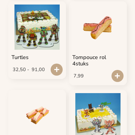
Turtles
Tompouce rol
4stuks
32,50
-
91,00
7,99