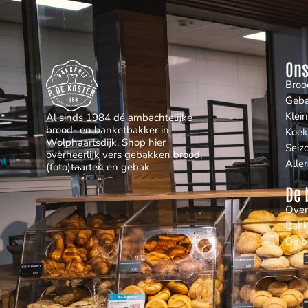
Ons
Broo
Geb
Klei
Al sinds 1984 dé ambachtelijke
brood- en banketbakker in
Koek
Wolphaartsdijk. Shop hier
Seiz
overheerlijk vers gebakken brood,
Alle
(foto)taarten en gebak.
De 
Over
Bakk
De b