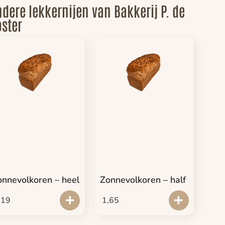
dere lekkernijen van Bakkerij P. de
ster
onnevolkoren – heel
Zonnevolkoren – half
,19
1,65