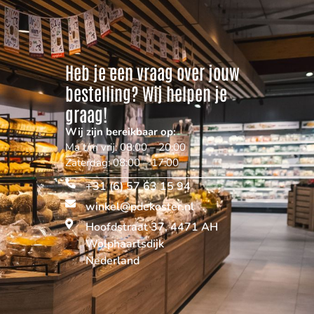
Heb je een vraag over jouw
bestelling? Wij helpen je
graag!
Wij zijn bereikbaar op:
Ma t/m vrij: 08:00 – 20:00
Zaterdag: 08:00 – 17:00
+31 (6) 57 63 15 94
winkel@pdekoster.nl
Hoofdstraat 37, 4471 AH
Wolphaartsdijk
Nederland