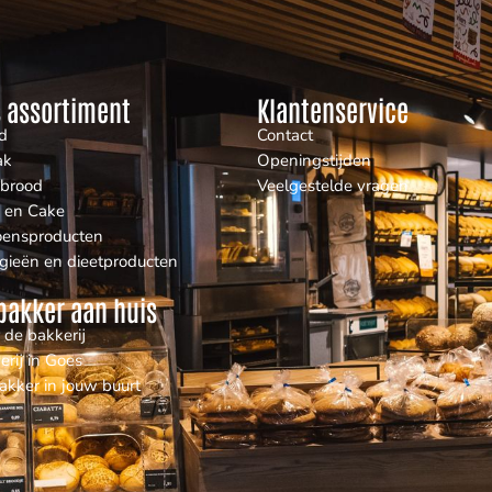
 assortiment
Klantenservice
d
Contact
ak
Openingstijden
nbrood
Veelgestelde vragen
 en Cake
oensproducten
rgieën en dieetproducten
bakker aan huis
 de bakkerij
erij in Goes
akker in jouw buurt