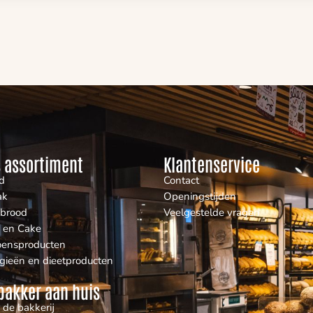
 assortiment
Klantenservice
d
Contact
ak
Openingstijden
nbrood
Veelgestelde vragen
 en Cake
oensproducten
rgieën en dieetproducten
bakker aan huis
 de bakkerij