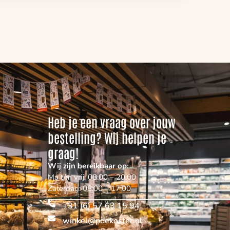
Heb je een vraag over jouw
bestelling? Wij helpen je
graag!
Wij zijn bereikbaar op:
Ma t/m vrij: 08:00 – 20:00
Zaterdag: 08:00 – 17:00
+31 (6) 57 63 15 94
winkel@pdekoster.nl