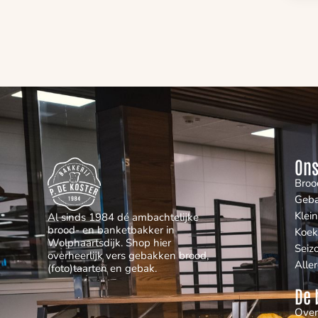
Ons
Broo
Geb
Klei
Al sinds 1984 dé ambachtelijke
brood- en banketbakker in
Koek
Wolphaartsdijk. Shop hier
Seiz
overheerlijk vers gebakken brood,
Alle
(foto)taarten en gebak.
De 
Over