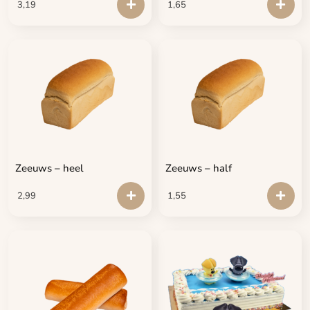
3,19
1,65
Zeeuws – heel
Zeeuws – half
2,99
1,55