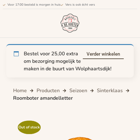
Voor 17:00 besteld is morgen in huis
Vers is ook écht vers
Bestel voor
25,00
extra
Verder winkelen
om bezorging mogelijk te
maken in de buurt van Wolphaartsdijk!
Home
Producten
Seizoen
Sinterklaas
Roomboter amandelletter
Out of stock
Out of stock