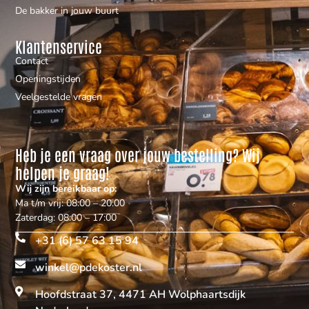
De bakker in jouw buurt
Klantenservice
Contact
Openingstijden
Veelgestelde vragen
Heb je een vraag over jouw bestelling? Wij
helpen je graag!
Wij zijn bereikbaar op:
Ma t/m vrij: 08:00 – 20:00
Zaterdag: 08:00 – 17:00
+31 (6) 57 63 15 94
winkel@pdekoster.nl
Hoofdstraat 37, 4471 AH Wolphaartsdijk