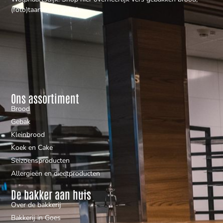
(foto)taarten en gebak.
Ons assortiment
Brood
Gebak
Kleinbrood
Koek en Cake
Seizoensproducten
Allergieën en dieetproducten
De bakker aan huis
Over de bakkerij
Bakkerij in Goes