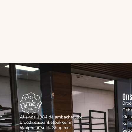
Ons
Broo
Geb
Klei
Al sinds 1984 dé ambachtelijke
brood- en banketbakker in
Koek
Wolphaartsdijk. Shop hier
Seiz