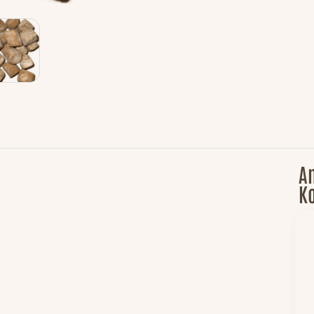
An
Ko