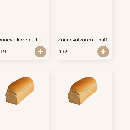
onnevolkoren – heel
Zonnevolkoren – half
,19
1,65