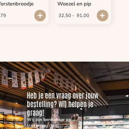
orstenbroodje
Woezel en pip
,79
32,50
-
91,00
Heb je een vraag over jouw
bestelling? Wij helpen je
graag!
Wij zijn bereikbaar op:
Ma t/m vrij: 08:00 – 20:00