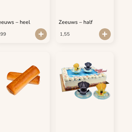
eeuws – heel
Zeeuws – half
,99
1,55