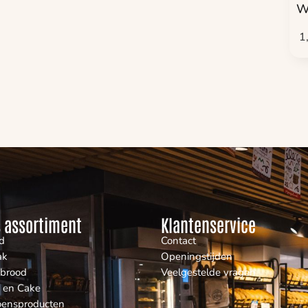
W
1
 assortiment
Klantenservice
d
Contact
ak
Openingstijden
nbrood
Veelgestelde vragen
 en Cake
oensproducten