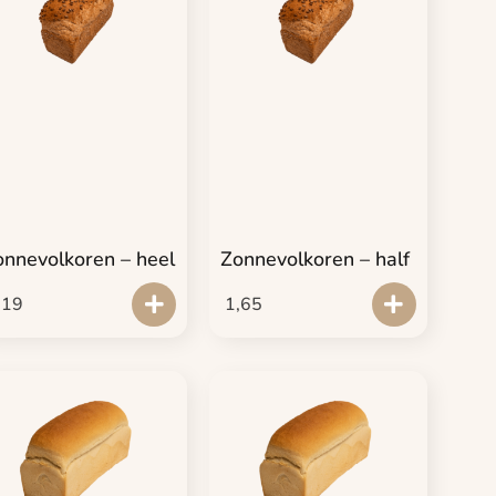
onnevolkoren – heel
Zonnevolkoren – half
,19
1,65