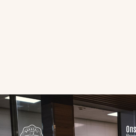
Ons
Broo