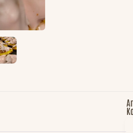
An
Ko