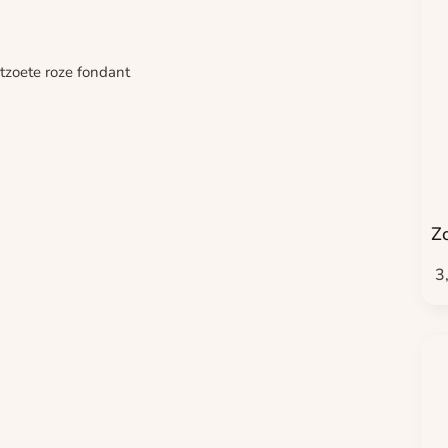
tzoete roze fondant
Z
3