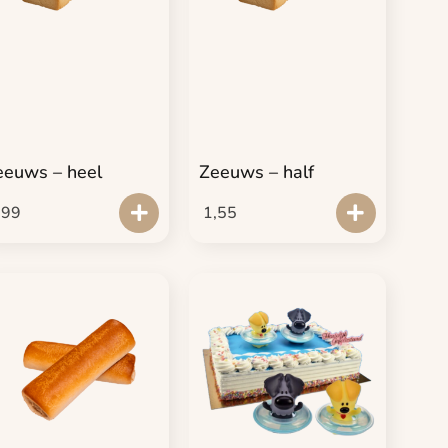
eeuws – heel
Zeeuws – half
,99
1,55