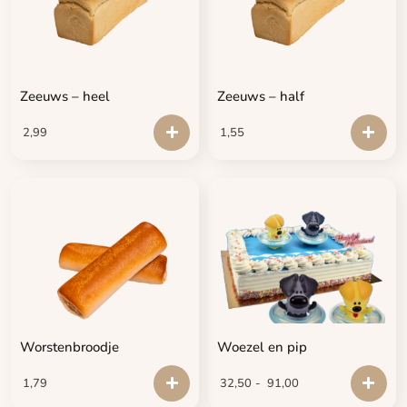
Zeeuws – heel
Zeeuws – half
2,99
1,55
Worstenbroodje
Woezel en pip
1,79
32,50
-
91,00