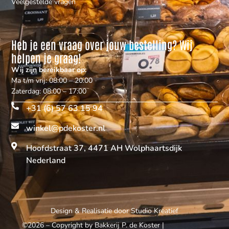
Veelgestelde vragen
Heb je een vraag over jouw bestelling? Wij
helpen je graag!
Wij zijn bereikbaar op:
Ma t/m vrij: 08:00 – 20:00
Zaterdag: 08:00 – 17:00
+31 (6) 57 63 15 94
winkel@pdekoster.nl
Hoofdstraat 37, 4471 AH Wolphaartsdijk
Nederland
Design & Realisatie door
Studio Kreatief
©2026 – Copyright by Bakkerij P. de Koster
|