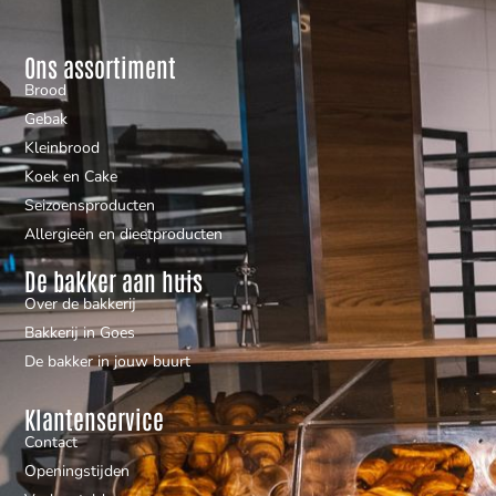
Ons assortiment
Brood
Gebak
Kleinbrood
Koek en Cake
Seizoensproducten
Allergieën en dieetproducten
De bakker aan huis
Over de bakkerij
Bakkerij in Goes
De bakker in jouw buurt
Klantenservice
Contact
Openingstijden