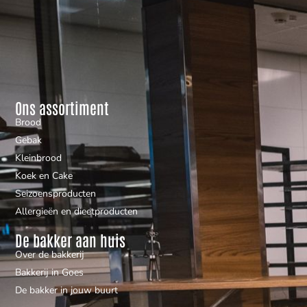
Ons assortiment
Brood
Gebak
Kleinbrood
Koek en Cake
Seizoensproducten
Allergieën en dieetproducten
De bakker aan huis
Over de bakkerij
Bakkerij in Goes
De bakker in jouw buurt