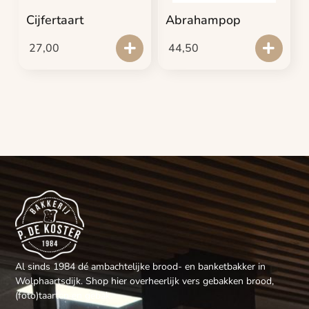
Cijfertaart
Abrahampop
27,00
44,50
Al sinds 1984 dé ambachtelijke brood- en banketbakker in
Wolphaartsdijk. Shop hier overheerlijk vers gebakken brood,
(foto)taarten en gebak.