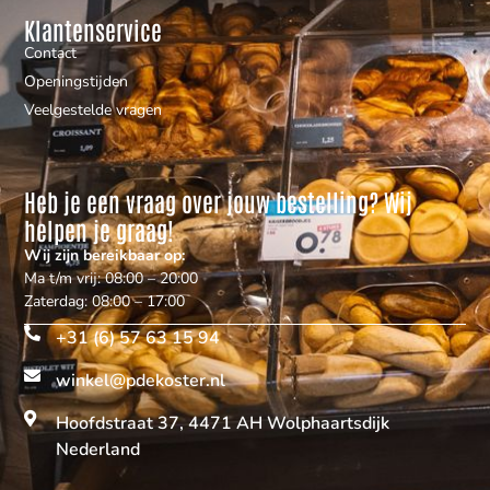
Klantenservice
Contact
Openingstijden
Veelgestelde vragen
Heb je een vraag over jouw bestelling? Wij
helpen je graag!
Wij zijn bereikbaar op:
Ma t/m vrij: 08:00 – 20:00
Zaterdag: 08:00 – 17:00
+31 (6) 57 63 15 94
winkel@pdekoster.nl
Hoofdstraat 37, 4471 AH Wolphaartsdijk
Nederland