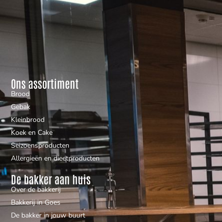
Ons assortiment
Brood
Gebak
Kleinbrood
Koek en Cake
Seizoensproducten
Allergieën en dieetproducten
De bakker aan huis
Over de bakkerij
Bakkerij in Goes
De bakker in jouw buurt