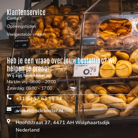
Klantenservice
Contact
Openingstijden
Veelgestelde vragen
Heb je een vraag over jouw bestelling? Wij
helpen je graag!
Wij zijn bereikbaar op:
Ma t/m vrij: 08:00 – 20:00
Zaterdag: 08:00 – 17:00
+31 (6) 57 63 15 94
winkel@pdekoster.nl
Hoofdstraat 37, 4471 AH Wolphaartsdijk
Nederland