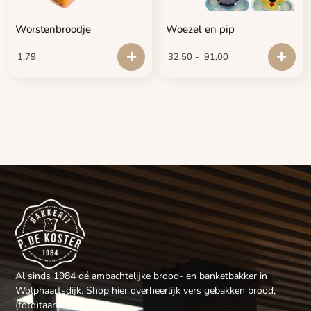
Worstenbroodje
Woezel en pip
1,79
32,50
-
91,00
Al sinds 1984 dé ambachtelijke brood- en banketbakker in
Wolphaartsdijk. Shop hier overheerlijk vers gebakken brood,
(foto)taarten en gebak.