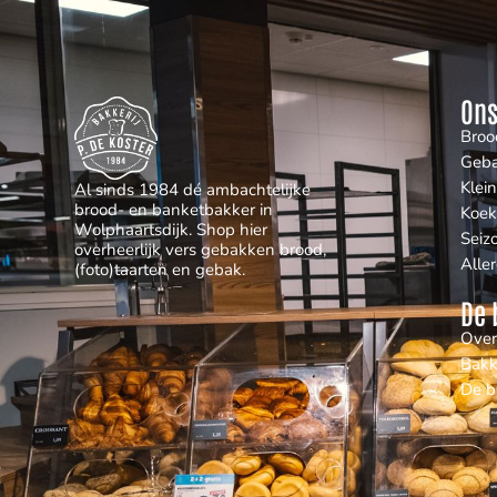
Ons
Broo
Geb
Klei
Al sinds 1984 dé ambachtelijke
brood- en banketbakker in
Koek
Wolphaartsdijk. Shop hier
Seiz
overheerlijk vers gebakken brood,
Alle
(foto)taarten en gebak.
De 
Over
Bakk
De b