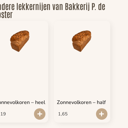
dere lekkernijen van Bakkerij P. de
ster
onnevolkoren – heel
Zonnevolkoren – half
,19
1,65