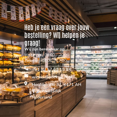
Heb je een vraag over jouw
bestelling? Wij helpen je
graag!
Wij zijn bereikbaar op:
Ma t/m vrij: 08:00 – 20:00
Zaterdag: 08:00 – 17:00
+31 (6) 57 63 15 94
winkel@pdekoster.nl
Hoofdstraat 37, 4471 AH
Wolphaartsdijk
Nederland