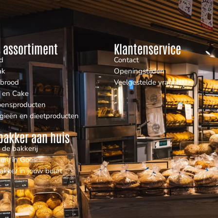
 assortiment
Klantenservice
d
Contact
ak
Openingstijden
nbrood
Veelgestelde vragen
 en Cake
oensproducten
rgieën en dieetproducten
bakker aan huis
 de bakkerij
erij in Goes
akker in jouw buurt