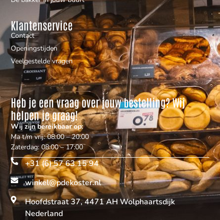
Klantenservice
Contact
Openingstijden
Veelgestelde vragen
Heb je een vraag over jouw bestelling? Wij
helpen je graag!
Wij zijn bereikbaar op:
Ma t/m vrij: 08:00 – 20:00
Zaterdag: 08:00 – 17:00
+31 (6) 57 63 15 94
winkel@pdekoster.nl
Hoofdstraat 37, 4471 AH Wolphaartsdijk
Nederland