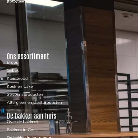
(foto)taarten en gebak.
Ons assortiment
Brood
Gebak
Kleinbrood
Koek en Cake
Seizoensproducten
Allergieën en dieetproducten
De bakker aan huis
Over de bakkerij
Bakkerij in Goes
De bakker in jouw buurt