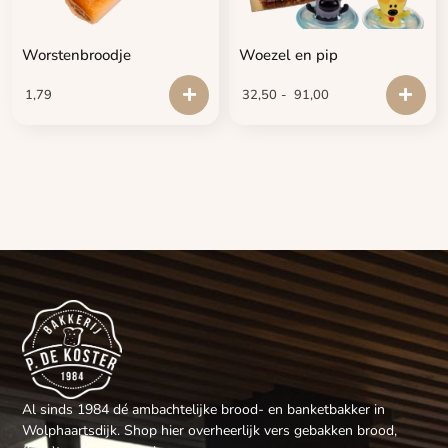
Worstenbroodje
Woezel en pip
1,79
32,50
-
91,00
Al sinds 1984 dé ambachtelijke brood- en banketbakker in
Wolphaartsdijk. Shop hier overheerlijk vers gebakken brood,