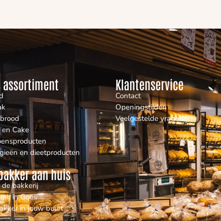
 assortiment
Klantenservice
d
Contact
ak
Openingstijden
nbrood
Veelgestelde vragen
 en Cake
oensproducten
rgieën en dieetproducten
bakker aan huis
 de bakkerij
erij in Goes
akker in jouw buurt