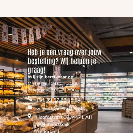
Heb je een vraag over jouw
bestelling? Wij helpen je
graag!
Wij zijn bereikbaar op:
Ma t/m vrij: 08:00 – 20:00
Zaterdag: 08:00 – 17:00
+31 (6) 57 63 15 94
winkel@pdekoster.nl
Hoofdstraat 37, 4471 AH
Wolphaartsdijk
Nederland