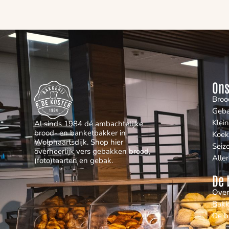
Ons
Broo
Geb
Klei
Al sinds 1984 dé ambachtelijke
brood- en banketbakker in
Koek
Wolphaartsdijk. Shop hier
Seiz
overheerlijk vers gebakken brood,
Alle
(foto)taarten en gebak.
De 
Over
Bakk
De b