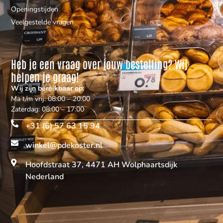
Openingstijden
Veelgestelde vragen
Heb je een vraag over jouw bestelling? Wij
helpen je graag!
Wij zijn bereikbaar op:
Ma t/m vrij: 08:00 – 20:00
Zaterdag: 08:00 – 17:00
+31 (6) 57 63 15 94
winkel@pdekoster.nl
Hoofdstraat 37, 4471 AH Wolphaartsdijk
Nederland