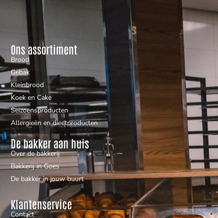
Ons assortiment
Brood
Gebak
Kleinbrood
Koek en Cake
Seizoensproducten
Allergieën en dieetproducten
De bakker aan huis
Over de bakkerij
Bakkerij in Goes
De bakker in jouw buurt
Klantenservice
Contact