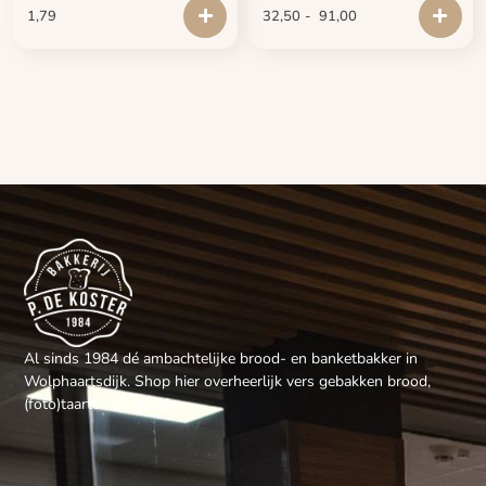
1,79
32,50
-
91,00
Al sinds 1984 dé ambachtelijke brood- en banketbakker in
Wolphaartsdijk. Shop hier overheerlijk vers gebakken brood,
(foto)taarten en gebak.