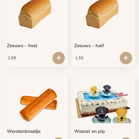
Zeeuws – heel
Zeeuws – half
2,99
1,55
Worstenbroodje
Woezel en pip