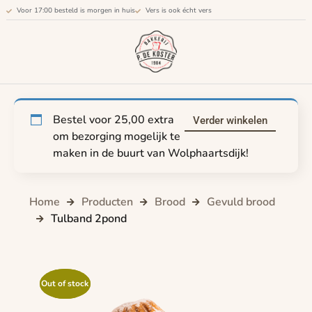
Voor 17:00 besteld is morgen in huis
Vers is ook écht vers
Bestel voor
25,00
extra
Verder winkelen
om bezorging mogelijk te
maken in de buurt van Wolphaartsdijk!
Home
Producten
Brood
Gevuld brood
Tulband 2pond
Out of stock
Out of stock