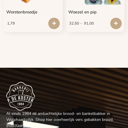
Worstenbroodje
Woezel en pip
1,79
32,50
-
91,00
Al sinds 1984 dé ambachtelijke brood- en banketbakker in
Wolphaartsdijk. Shop hier overheerlijk vers gebakken brood,
(foto)taarten en gebak.