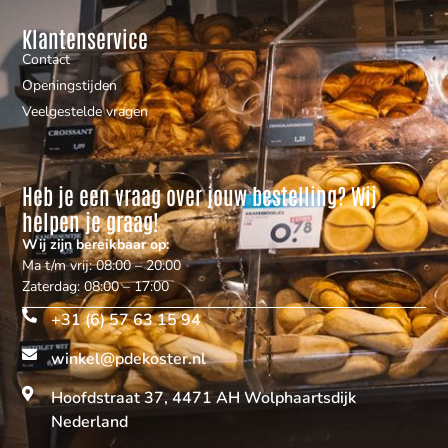
Klantenservice
Contact
Openingstijden
Veelgestelde vragen
Heb je een vraag over jouw bestelling? Wij
helpen je graag!
Wij zijn bereikbaar op:
Ma t/m vrij: 08:00 – 20:00
Zaterdag: 08:00 – 17:00
+31 (6) 57 63 15 94
winkel@pdekoster.nl
Hoofdstraat 37, 4471 AH Wolphaartsdijk
Nederland