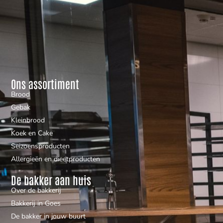
Ons assortiment
Brood
Gebak
Kleinbrood
Koek en Cake
Seizoensproducten
Allergieën en dieetproducten
De bakker aan huis
Over de bakkerij
Bakkerij in Goes
De bakker in jouw buurt