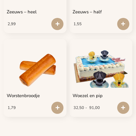
Zeeuws – heel
Zeeuws – half
2,99
1,55
Worstenbroodje
Woezel en pip
1,79
32,50
-
91,00