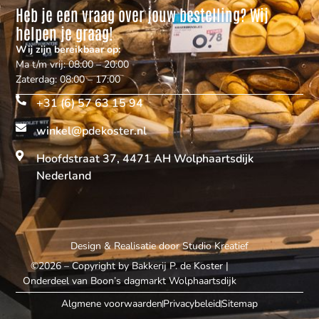
Heb je een vraag over jouw bestelling? Wij
helpen je graag!
Wij zijn bereikbaar op:
Ma t/m vrij: 08:00 – 20:00
Zaterdag: 08:00 – 17:00
+31 (6) 57 63 15 94
winkel@pdekoster.nl
Hoofdstraat 37, 4471 AH Wolphaartsdijk
Nederland
Design & Realisatie door
Studio Kreatief
©2026 – Copyright by Bakkerij P. de Koster
|
Onderdeel van Boon’s dagmarkt Wolphaartsdijk
Algmene voorwaarden
Privacybeleid
Sitemap