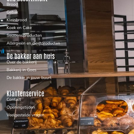
Brood
Gebak
Kleinbrood
Koek en Cake
Seizoensproducten
Allergieën en dieetproducten
De bakker aan huis
Over de bakkerij
Bakkerij in Goes
De bakker in jouw buurt
Klantenservice
Contact
Openingstijden
Veelgestelde vragen