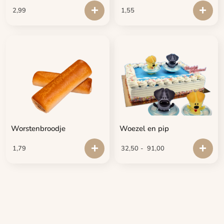
2,99
1,55
Worstenbroodje
Woezel en pip
1,79
32,50
-
91,00