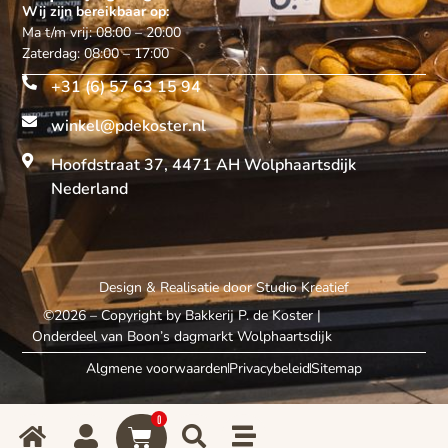
Wij zijn bereikbaar op:
Ma t/m vrij: 08:00 – 20:00
Zaterdag: 08:00 – 17:00
+31 (6) 57 63 15 94
winkel@pdekoster.nl
Hoofdstraat 37, 4471 AH Wolphaartsdijk
Nederland
Design & Realisatie door
Studio Kreatief
©2026 – Copyright by Bakkerij P. de Koster
|
Onderdeel van Boon’s dagmarkt Wolphaartsdijk
Algmene voorwaarden
Privacybeleid
Sitemap
0