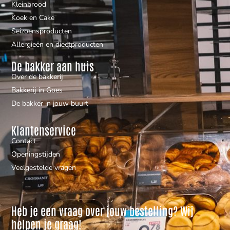
Kleinbrood
Koek en Cake
Seizoensproducten
Allergieën en dieetproducten
De bakker aan huis
Over de bakkerij
Bakkerij in Goes
De bakker in jouw buurt
Klantenservice
Contact
Openingstijden
Veelgestelde vragen
Heb je een vraag over jouw bestelling? Wij
helpen je graag!