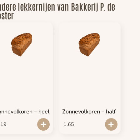
dere lekkernijen van Bakkerij P. de
ster
onnevolkoren – heel
Zonnevolkoren – half
,19
1,65