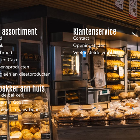
 assortiment
Klantenservice
d
Contact
ak
Openingstijden
nbrood
Veelgestelde vragen
 en Cake
oensproducten
rgieën en dieetproducten
bakker aan huis
 de bakkerij
erij in Goes
akker in jouw buurt