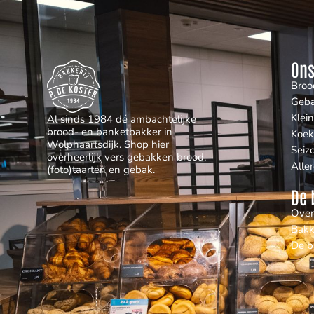
Ons
Broo
Geb
Klei
Al sinds 1984 dé ambachtelijke
brood- en banketbakker in
Koek
Wolphaartsdijk. Shop hier
Seiz
overheerlijk vers gebakken brood,
Alle
(foto)taarten en gebak.
De 
Over
Bakk
De b