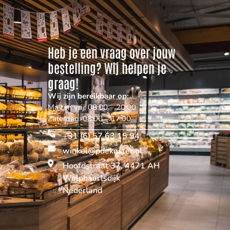
Heb je een vraag over jouw
bestelling? Wij helpen je
graag!
Wij zijn bereikbaar op:
Ma t/m vrij: 08:00 – 20:00
Zaterdag: 08:00 – 17:00
+31 (6) 57 63 15 94
winkel@pdekoster.nl
Hoofdstraat 37, 4471 AH
Wolphaartsdijk
Nederland