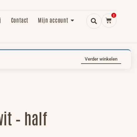
0
j
Contact
Mijn account
Verder winkelen
t – half