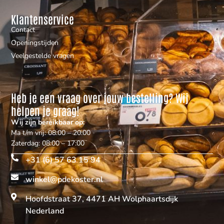
Klantenservice
Contact
Openingstijden
Veelgestelde vragen
Heb je een vraag over jouw bestelling? Wij
helpen je graag!
Wij zijn bereikbaar op:
Ma t/m vrij: 08:00 – 20:00
Zaterdag: 08:00 – 17:00
+31 (6) 57 63 15 94
winkel@pdekoster.nl
Hoofdstraat 37, 4471 AH Wolphaartsdijk
Nederland