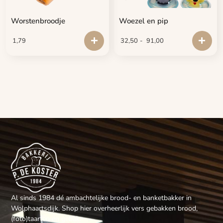
Worstenbroodje
Woezel en pip
1,79
32,50
-
91,00
Al sinds 1984 dé ambachtelijke brood- en banketbakker in
Wolphaartsdijk. Shop hier overheerlijk vers gebakken brood,
(foto)taarten en gebak.