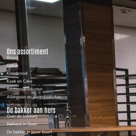
Ons assortiment
Brood
Gebak
Kleinbrood
Koek en Cake
Seizoensproducten
Allergieën en dieetproducten
De bakker aan huis
Over de bakkerij
Bakkerij in Goes
De bakker in jouw buurt