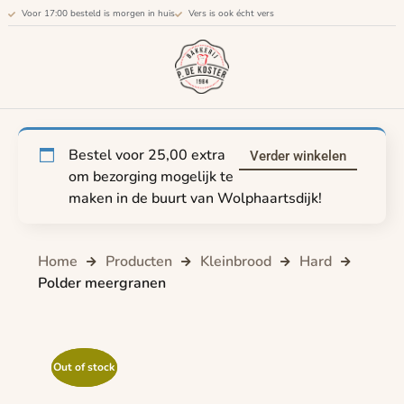
Voor 17:00 besteld is morgen in huis
Vers is ook écht vers
Bestel voor
25,00
extra
Verder winkelen
om bezorging mogelijk te
maken in de buurt van Wolphaartsdijk!
Home
Producten
Kleinbrood
Hard
Polder meergranen
Out of stock
Out of stock