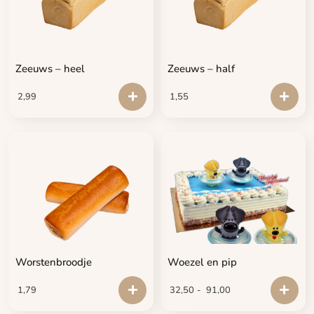
Zeeuws – heel
Zeeuws – half
2,99
1,55
Worstenbroodje
Woezel en pip
1,79
32,50
-
91,00