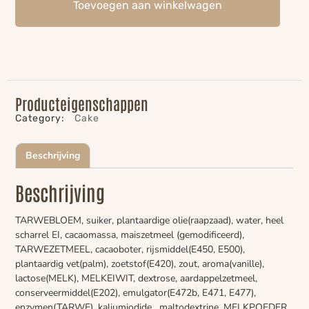
Toevoegen aan winkelwagen
Producteigenschappen
Category:
Cake
Beschrijving
Beschrijving
TARWEBLOEM, suiker, plantaardige olie(raapzaad), water, heel
scharrel EI, cacaomassa, maiszetmeel (gemodificeerd),
TARWEZETMEEL, cacaoboter, rijsmiddel(E450, E500),
plantaardig vet(palm), zoetstof(E420), zout, aroma(vanille),
lactose(MELK), MELKEIWIT, dextrose, aardappelzetmeel,
conserveermiddel(E202), emulgator(E472b, E471, E477),
enzymen(TARWE), kaliumjodide, maltodextrine, MELKPOEDER