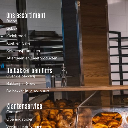
Ons assortiment
Brood
Gebak
Kleinbrood
Koek en Cake
Seizoensproducten
Allergieën en dieetproducten
De bakker aan huis
Over de bakkerij
Bakkerij in Goes
De bakker in jouw buurt
Klantenservice
Contact
Openingstijden
Veelgestelde vragen