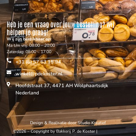
Heb je een vraag over jouw bestelling? Wij
helpen je graag!
Wij zijn bereikbaar op:
Ma t/m vrij: 08:00 – 20:00
Zaterdag: 08:00 – 17:00
+31 (6) 57 63 15 94
winkel@pdekoster.nl
Hoofdstraat 37, 4471 AH Wolphaartsdijk
Nederland
Design & Realisatie door
Studio Kreatief
©2026 – Copyright by Bakkerij P. de Koster
|