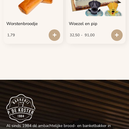
Worstenbroodje
Woezel en pip
1,79
32,50
-
91,00
Al sinds 1984 dé ambachtelijke brood- en banketbakker in