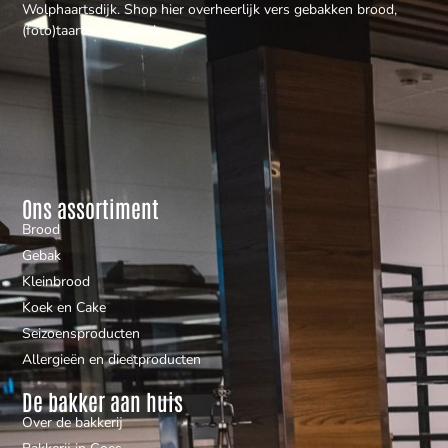
Wolphaartsdijk. Shop hier overheerlijk vers gebakken brood,
(foto)taarten en gebak.
Ons assortiment
Brood
Gebak
Kleinbrood
Koek en Cake
Seizoensproducten
Allergieën en dieetproducten
De bakker aan huis
Over de bakkerij