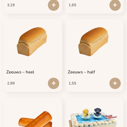
3,19
1,65
Zeeuws – heel
Zeeuws – half
2,99
1,55