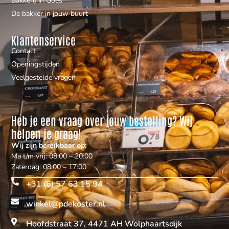
Bakkerij in Goes
De bakker in jouw buurt
Klantenservice
Contact
Openingstijden
Veelgestelde vragen
Heb je een vraag over jouw bestelling? Wij
helpen je graag!
Wij zijn bereikbaar op:
Ma t/m vrij: 08:00 – 20:00
Zaterdag: 08:00 – 17:00
+31 (6) 57 63 15 94
winkel@pdekoster.nl
Hoofdstraat 37, 4471 AH Wolphaartsdijk