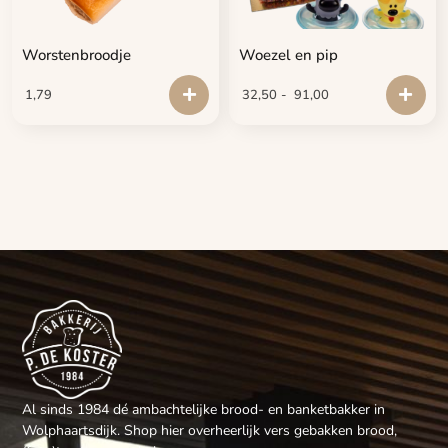
Worstenbroodje
Woezel en pip
1,79
32,50
-
91,00
Al sinds 1984 dé ambachtelijke brood- en banketbakker in
Wolphaartsdijk. Shop hier overheerlijk vers gebakken brood,