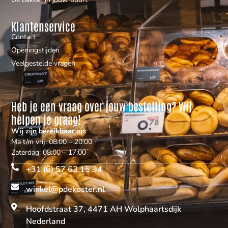
Klantenservice
Contact
Openingstijden
Veelgestelde vragen
Heb je een vraag over jouw bestelling? Wij
helpen je graag!
Wij zijn bereikbaar op:
Ma t/m vrij: 08:00 – 20:00
Zaterdag: 08:00 – 17:00
+31 (6) 57 63 15 94
winkel@pdekoster.nl
Hoofdstraat 37, 4471 AH Wolphaartsdijk
Nederland