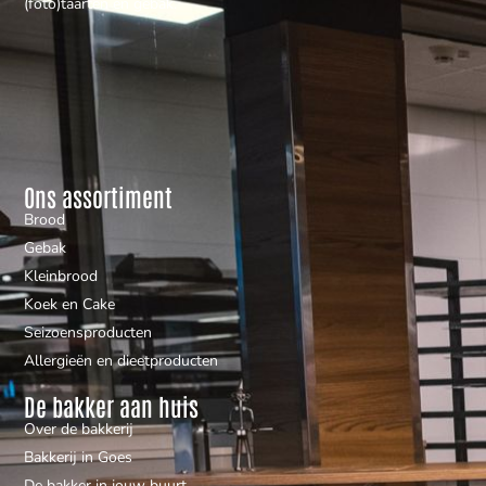
(foto)taarten en gebak.
Ons assortiment
Brood
Gebak
Kleinbrood
Koek en Cake
Seizoensproducten
Allergieën en dieetproducten
De bakker aan huis
Over de bakkerij
Bakkerij in Goes
De bakker in jouw buurt