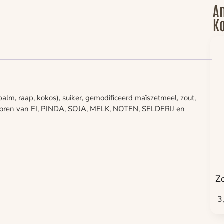
An
Ko
m, raap, kokos), suiker, gemodificeerd maïszetmeel, zout,
sporen van EI, PINDA, SOJA, MELK, NOTEN, SELDERIJ en
Z
3