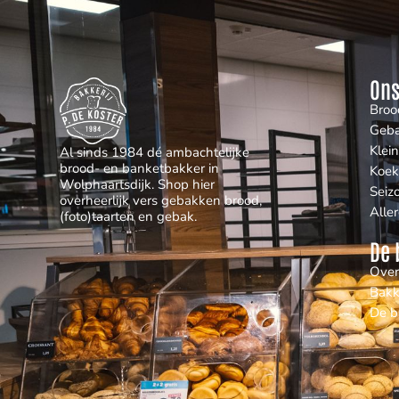
Ons
Broo
Geb
Klei
Al sinds 1984 dé ambachtelijke
brood- en banketbakker in
Koek
Wolphaartsdijk. Shop hier
Seiz
overheerlijk vers gebakken brood,
Alle
(foto)taarten en gebak.
De 
Over
Bakk
De b