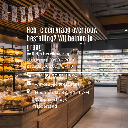
Heb je een vraag over jouw
bestelling? Wij helpen je
graag!
Wij zijn bereikbaar op:
Ma t/m vrij: 08:00 – 20:00
Zaterdag: 08:00 – 17:00
+31 (6) 57 63 15 94
winkel@pdekoster.nl
Hoofdstraat 37, 4471 AH
Wolphaartsdijk
Nederland