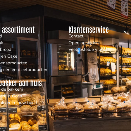
 assortiment
Klantenservice
d
Contact
ak
Openingstijden
nbrood
Veelgestelde vragen
 en Cake
oensproducten
rgieën en dieetproducten
bakker aan huis
 de bakkerij
erij in Goes
akker in jouw buurt