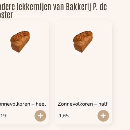
dere lekkernijen van Bakkerij P. de
ster
onnevolkoren – heel
Zonnevolkoren – half
,19
1,65