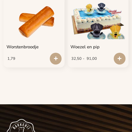
Worstenbroodje
Woezel en pip
1,79
32,50
-
91,00