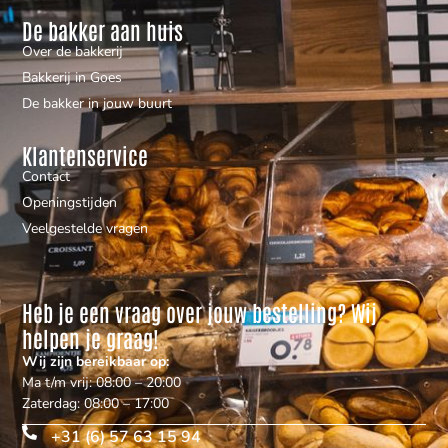
De bakker aan huis
Over de bakkerij
Bakkerij in Goes
De bakker in jouw buurt
Klantenservice
Contact
Openingstijden
Veelgestelde vragen
Heb je een vraag over jouw bestelling? Wij
helpen je graag!
Wij zijn bereikbaar op:
Ma t/m vrij: 08:00 – 20:00
Zaterdag: 08:00 – 17:00
+31 (6) 57 63 15 94