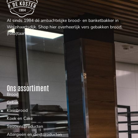
Al sinds 1984 dé ambachtelijke brood- en banketbakker in
Wolphaartsdijk. Shop hier overheerlijk vers gebakken brood,
(foto)taarten en gebak.
Ons assortiment
Brood
Gebak
Kleinbrood
Koek en Cake
Seizoensproducten
Allergieën en dieetproducten