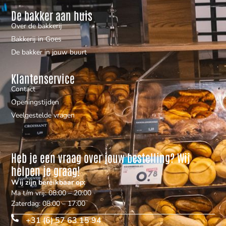
De bakker aan huis
Over de bakkerij
Bakkerij in Goes
De bakker in jouw buurt
Klantenservice
Contact
Openingstijden
Veelgestelde vragen
Heb je een vraag over jouw bestelling? Wij
helpen je graag!
Wij zijn bereikbaar op:
Ma t/m vrij: 08:00 – 20:00
Zaterdag: 08:00 – 17:00
+31 (6) 57 63 15 94