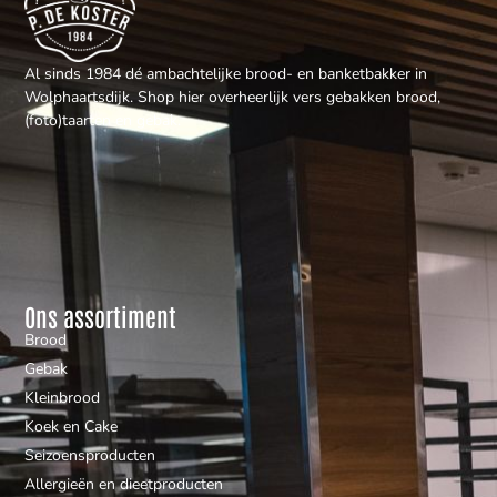
Al sinds 1984 dé ambachtelijke brood- en banketbakker in
Wolphaartsdijk. Shop hier overheerlijk vers gebakken brood,
(foto)taarten en gebak.
Ons assortiment
Brood
Gebak
Kleinbrood
Koek en Cake
Seizoensproducten
Allergieën en dieetproducten