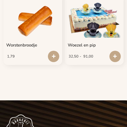
Worstenbroodje
Woezel en pip
1,79
32,50
-
91,00