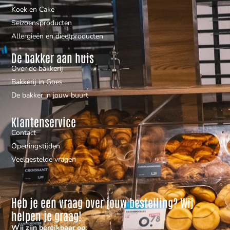
Koek en Cake
Seizoensproducten
Allergieën en dieetproducten
De bakker aan huis
Over de bakkerij
Bakkerij in Goes
De bakker in jouw buurt
Klantenservice
Contact
Openingstijden
Veelgestelde vragen
Heb je een vraag over jouw bestelling? Wij
helpen je graag!
Wij zijn bereikbaar op: