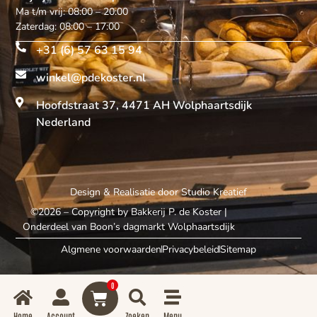
Ma t/m vrij: 08:00 – 20:00
Zaterdag: 08:00 – 17:00
+31 (6) 57 63 15 94
winkel@pdekoster.nl
Hoofdstraat 37, 4471 AH Wolphaartsdijk
Nederland
Design & Realisatie door
Studio Kreatief
©2026 – Copyright by Bakkerij P. de Koster
|
Onderdeel van Boon’s dagmarkt Wolphaartsdijk
Algmene voorwaarden
Privacybeleid
Sitemap
0
Home
Account
Zoeken
Menu