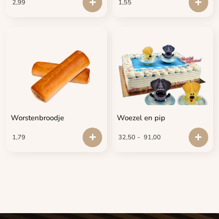
2,99
1,55
Worstenbroodje
Woezel en pip
1,79
32,50
-
91,00