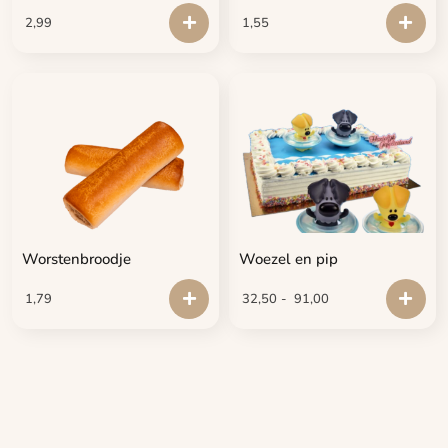
2,99
1,55
Worstenbroodje
Woezel en pip
1,79
32,50
-
91,00