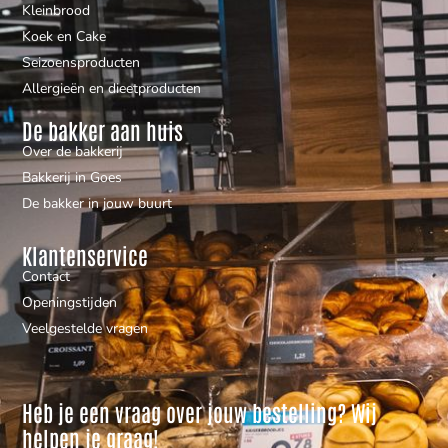
Kleinbrood
Koek en Cake
Seizoensproducten
Allergieën en dieetproducten
De bakker aan huis
Over de bakkerij
Bakkerij in Goes
De bakker in jouw buurt
Klantenservice
Contact
Openingstijden
Veelgestelde vragen
Heb je een vraag over jouw bestelling? Wij
helpen je graag!