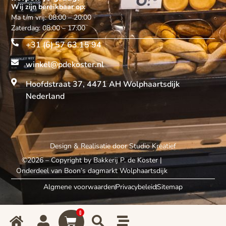
Wij zijn bereikbaar op:
Ma t/m vrij: 08:00 – 20:00
Zaterdag: 08:00 – 17:00
+31 (6) 57 63 15 94
winkel@pdekoster.nl
Hoofdstraat 37, 4471 AH Wolphaartsdijk
Nederland
Design & Realisatie door
Studio Kreatief
©2026 – Copyright by Bakkerij P. de Koster
|
Onderdeel van Boon’s dagmarkt Wolphaartsdijk
Algmene voorwaarden
Privacybeleid
Sitemap
0