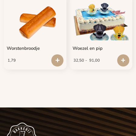
Worstenbroodje
Woezel en pip
1,79
32,50
-
91,00