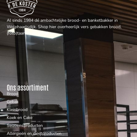
Al sinds 1984 dé ambachtelijke brood- en banketbakker in
Wolphaartsdijk. Shop hier overheerlijk vers gebakken brood,
(foto)taarten en gebak.
Ons assortiment
Brood
Gebak
Kleinbrood
Koek en Cake
Seizoensproducten
Allergieën en dieetproducten