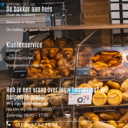
De bakker aan huis
Over de bakkerij
Bakkerij in Goes
De bakker in jouw buurt
Klantenservice
Contact
Openingstijden
Veelgestelde vragen
Heb je een vraag over jouw bestelling? Wij
helpen je graag!
Wij zijn bereikbaar op:
Ma t/m vrij: 08:00 – 20:00
Zaterdag: 08:00 – 17:00
+31 (6) 57 63 15 94