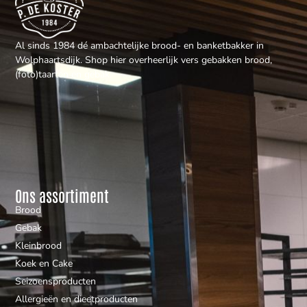
Al sinds 1984 dé ambachtelijke brood- en banketbakker in
Wolphaartsdijk. Shop hier overheerlijk vers gebakken brood,
(foto)taarten en gebak.
Ons assortiment
Brood
Gebak
Kleinbrood
Koek en Cake
Seizoensproducten
Allergieën en dieetproducten