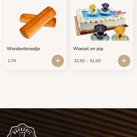
Worstenbroodje
Woezel en pip
1,79
32,50
-
91,00