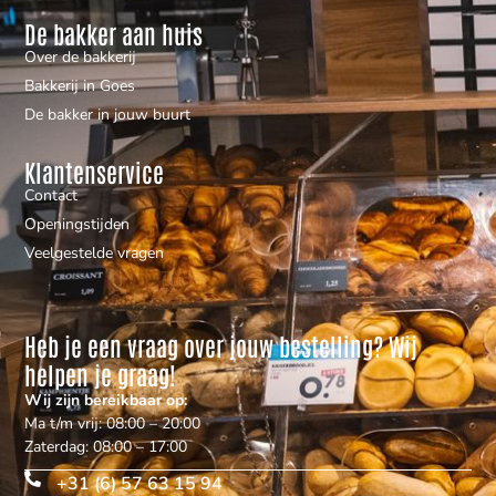
De bakker aan huis
Over de bakkerij
Bakkerij in Goes
De bakker in jouw buurt
Klantenservice
Contact
Openingstijden
Veelgestelde vragen
Heb je een vraag over jouw bestelling? Wij
helpen je graag!
Wij zijn bereikbaar op:
Ma t/m vrij: 08:00 – 20:00
Zaterdag: 08:00 – 17:00
+31 (6) 57 63 15 94