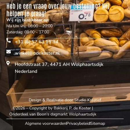
Heb je een vraag over jouw bestelling? Wij
helpen je graag!
Wij zijn bereikbaar op:
Ma t/m vrij: 08:00 – 20:00
Zaterdag: 08:00 – 17:00
+31 (6) 57 63 15 94
winkel@pdekoster.nl
Hoofdstraat 37, 4471 AH Wolphaartsdijk
Nederland
Design & Realisatie door
Studio Kreatief
©2026 – Copyright by Bakkerij P. de Koster
|
Onderdeel van Boon’s dagmarkt Wolphaartsdijk
Algmene voorwaarden
Privacybeleid
Sitemap