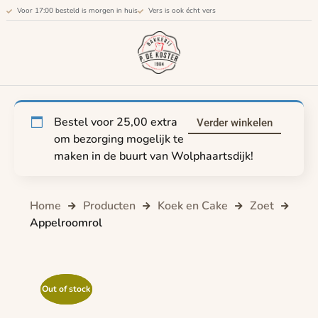
Voor 17:00 besteld is morgen in huis
Vers is ook écht vers
Bestel voor
25,00
extra
Verder winkelen
om bezorging mogelijk te
maken in de buurt van Wolphaartsdijk!
Home
Producten
Koek en Cake
Zoet
Appelroomrol
Out of stock
Out of stock