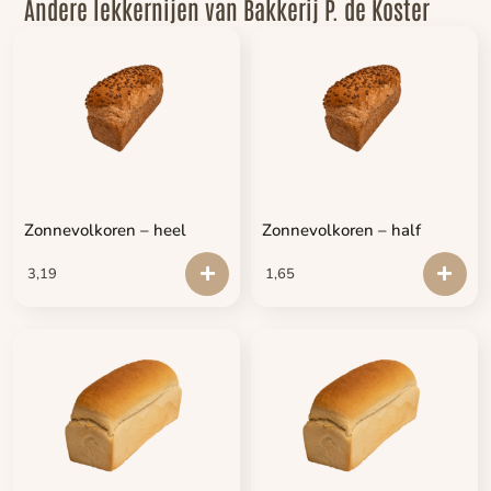
Andere lekkernijen van Bakkerij P. de Koster
Zonnevolkoren – heel
Zonnevolkoren – half
3,19
1,65