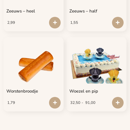
Zeeuws – heel
Zeeuws – half
2,99
1,55
Worstenbroodje
Woezel en pip
1,79
32,50
-
91,00