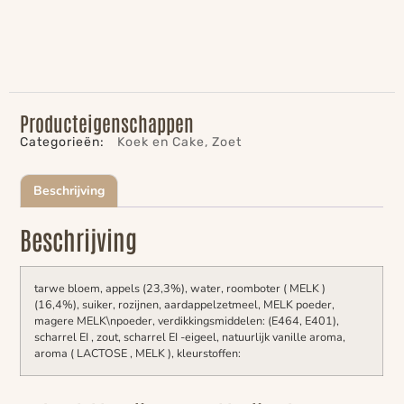
Producteigenschappen
Categorieën:
Koek en Cake
,
Zoet
Beschrijving
Beschrijving
tarwe bloem, appels (23,3%), water, roomboter ( MELK )
(16,4%), suiker, rozijnen, aardappelzetmeel, MELK poeder,
magere MELK\npoeder, verdikkingsmiddelen: (E464, E401),
scharrel EI , zout, scharrel EI -eigeel, natuurlijk vanille aroma,
aroma ( LACTOSE , MELK ), kleurstoffen: