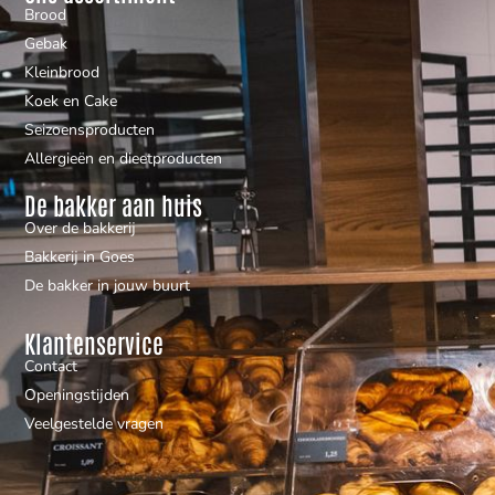
Brood
Gebak
Kleinbrood
Koek en Cake
Seizoensproducten
Allergieën en dieetproducten
De bakker aan huis
Over de bakkerij
Bakkerij in Goes
De bakker in jouw buurt
Klantenservice
Contact
Openingstijden
Veelgestelde vragen