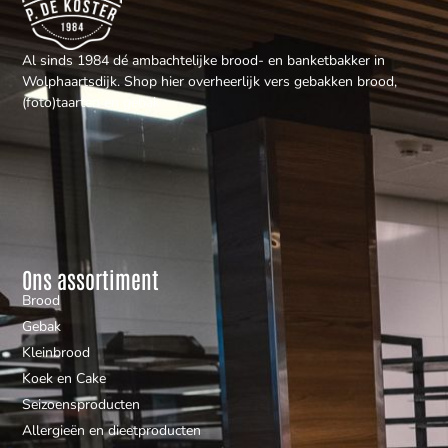
Al sinds 1984 dé ambachtelijke brood- en banketbakker in
Wolphaartsdijk. Shop hier overheerlijk vers gebakken brood,
(foto)taarten en gebak.
Ons assortiment
Brood
Gebak
Kleinbrood
Koek en Cake
Seizoensproducten
Allergieën en dieetproducten