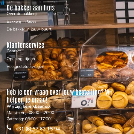
De bakker aan huis
Over de bakkerij
Bakkerij in Goes
De bakker in jouw buurt
Klantenservice
Contact
Openingstijden
Veelgestelde vragen
Heb je een vraag over jouw bestelling? Wij
helpen je graag!
Wij zijn bereikbaar op:
Ma t/m vrij: 08:00 – 20:00
Zaterdag: 08:00 – 17:00
+31 (6) 57 63 15 94