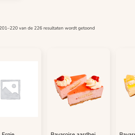
 201–220 van de 226 resultaten wordt getoond
 Ernie
Bavaroise aardbei
Bavaro