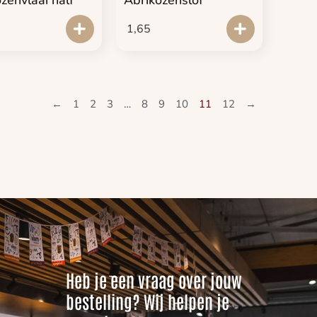
1,65
←
1
2
3
…
8
9
10
11
12
→
Heb je een vraag over jouw
bestelling? Wij helpen je