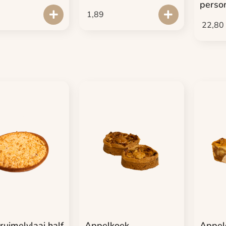
perso
1,89
22,80
ruimelvlaai half
Appelkoek
Appel