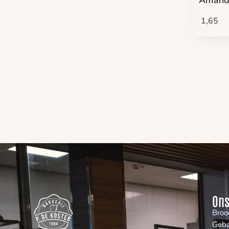
1,65
Ons
Broo
Geb