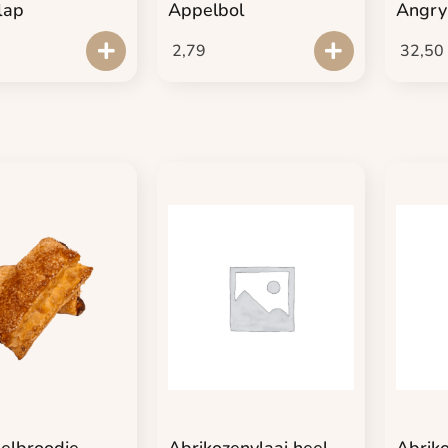
lap
Appelbol
Angry
2,79
32,50
elbroodje
Abrikozenvlaai heel
Abriko