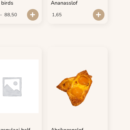
 birds
Ananasslof
-
88,50
1,65
zenvlaai half
Abrikozenslof