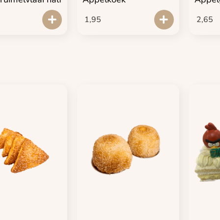
1,95
2,65