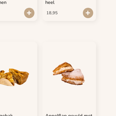
nen
heel
18,95
gebak
Appelflap gevuld met