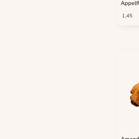
Appelf
1,45
Amand