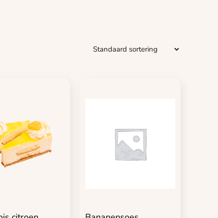
is citroen
Bananensoes