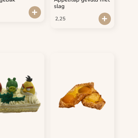
slag
2,25