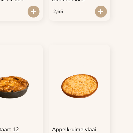
2,65
taart 12
Appelkruimelvlaai